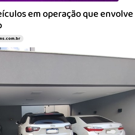
eículos em operação que envolve
o
ms.com.br