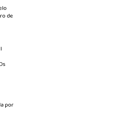
elo
bro de
l
 Os
da por