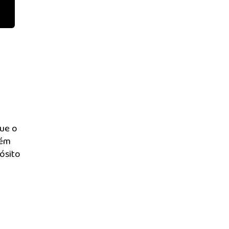
ue o
bém
ósito