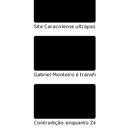
Site Caracolense ultrapassa 2 milhões de 
Gabriel Monteiro é transferido para presí
Contradição: enquanto Zeca denuncia, v